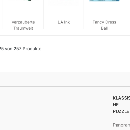
Verzauberte
LA Ink
Fancy Dress
Traumwelt
Ball
25 von 257 Produkte
KLASSI
HE
PUZZLE
Panora