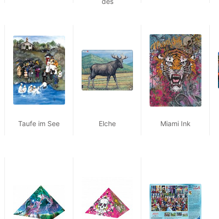
des
Weihnachtsman
ns
Taufe im See
Elche
Miami Ink