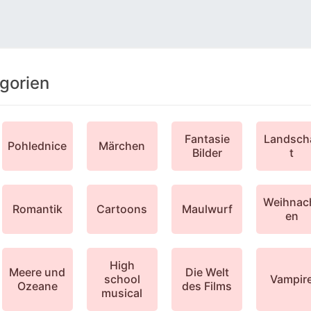
gorien
Fantasie
Landsch
Pohlednice
Märchen
Bilder
t
Weihnac
Romantik
Cartoons
Maulwurf
en
High
Meere und
Die Welt
school
Vampir
Ozeane
des Films
musical