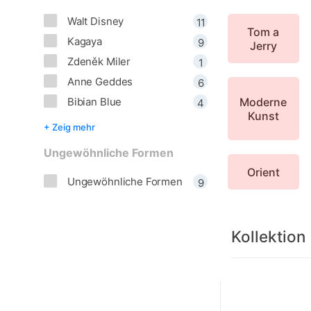
Walt Disney
11
Tom a
Kagaya
9
Jerry
Zdeněk Miler
1
Anne Geddes
6
Moderne
Bibian Blue
4
Kunst
+ Zeig mehr
Ungewöhnliche Formen
Orient
Ungewöhnliche Formen
9
Kollektion