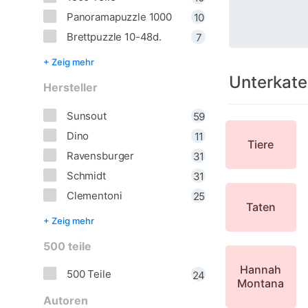
Panoramapuzzle 1000
10
Brettpuzzle 10-48d.
7
+ Zeig mehr
Unterkate
Hersteller
Sunsout
59
Dino
11
Tiere
Ravensburger
31
Schmidt
31
Clementoni
25
Taten
+ Zeig mehr
500 teile
Hannah
500 Teile
24
Montana
Autoren