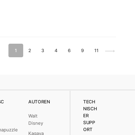
1
2
3
4
6
9
11
SC
AUTOREN
TECH
NISCH
ER
Walt
SUPP
Disney
ORT
mapuzzle
Kagaya