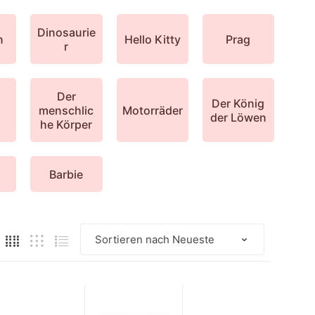
Dinosaurie
n
Hello Kitty
Prag
r
Der
Der König
menschlic
Motorräder
der Löwen
he Körper
n
Barbie