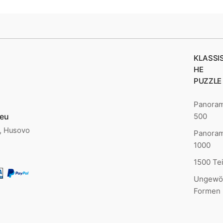
KLASSI
HE
PUZZLE
Panora
.eu
500
., Husovo
Panora
1000
1500 Tei
Ungewö
Formen